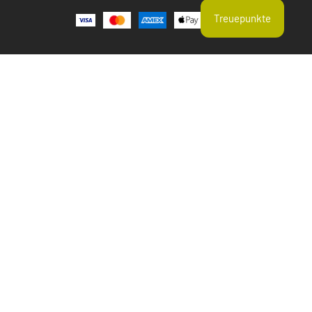
Treuepunkte
Aktuelle Suchtrends
Erbsenprotein
Hagebutte
Einjähriger Beifuß Geschnitten
Zeolith Pulver
Brahmi
Omega fettsäurenzusammensetzung