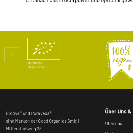
5. Danach das Fruchtpulver und optional gewü
Über Uns &
Biotiva® und Puraveda®
sind Marken der Good Organics GmbH
Über uns
Mitterstraßweg 23