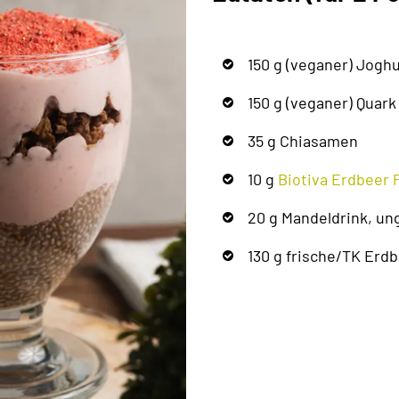
150 g (veganer) Joghu
150 g (veganer) Quark
35 g Chiasamen
10 g
Biotiva Erdbeer 
20 g Mandeldrink, un
130 g frische/TK Erd