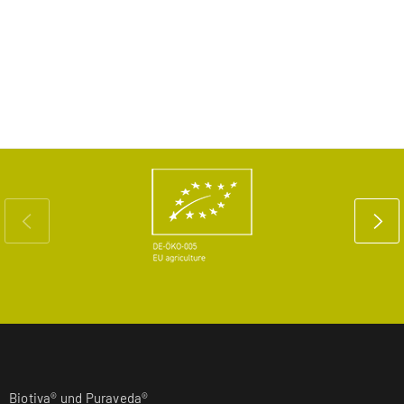
Biotiva® und Puraveda®