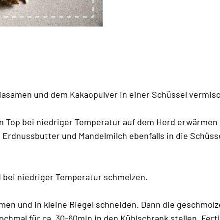
Chiasamen und dem Kakaopulver in einer Schüssel vermis
n Top bei niedriger Temperatur auf dem Herd erwärmen b
e Erdnussbutter und Mandelmilch ebenfalls in die Schüss
d bei niedriger Temperatur schmelzen.
en und in kleine Riegel schneiden. Dann die geschmolz
chmal für ca. 30-60min in den Kühlschrank stellen. Ferti