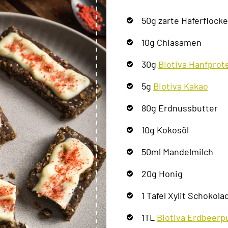
50g zarte Haferflock
10g Chiasamen
30g
Biotiva Hanfprot
5g
Biotiva Kakao
80g Erdnussbutter
10g Kokosöl
50ml Mandelmilch
20g Honig
1 Tafel Xylit Schokol
1TL
Biotiva Erdbeerp