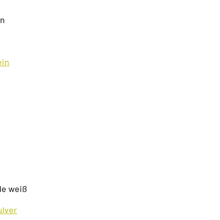
en
ein
ade weiß
ulver