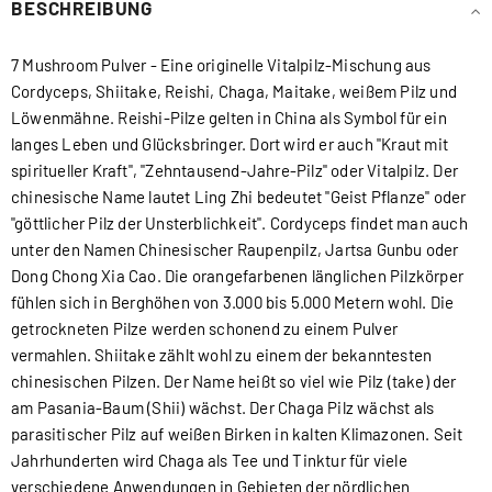
BESCHREIBUNG
7 Mushroom Pulver - Eine originelle Vitalpilz-Mischung aus
Cordyceps, Shiitake, Reishi, Chaga, Maitake, weißem Pilz und
Löwenmähne. Reishi-Pilze gelten in China als Symbol für ein
langes Leben und Glücksbringer. Dort wird er auch "Kraut mit
spiritueller Kraft", "Zehntausend-Jahre-Pilz" oder Vitalpilz. Der
chinesische Name lautet Ling Zhi bedeutet "Geist Pflanze" oder
"göttlicher Pilz der Unsterblichkeit". Cordyceps findet man auch
unter den Namen Chinesischer Raupenpilz, Jartsa Gunbu oder
Dong Chong Xia Cao. Die orangefarbenen länglichen Pilzkörper
fühlen sich in Berghöhen von 3.000 bis 5.000 Metern wohl. Die
getrockneten Pilze werden schonend zu einem Pulver
vermahlen. Shiitake zählt wohl zu einem der bekanntesten
chinesischen Pilzen. Der Name heißt so viel wie Pilz (take) der
am Pasania-Baum (Shii) wächst. Der Chaga Pilz wächst als
parasitischer Pilz auf weißen Birken in kalten Klimazonen. Seit
Jahrhunderten wird Chaga als Tee und Tinktur für viele
verschiedene Anwendungen in Gebieten der nördlichen