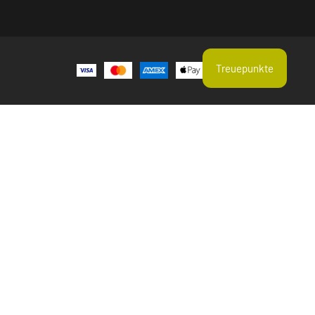
Treuepunkte
Aktuelle Suchtrends
Erbsenprotein
Hagebutte
Einjähriger Beifuß Geschnitten
Zeolith Pulver