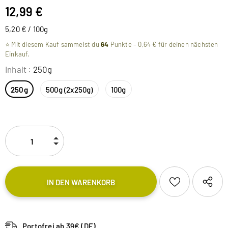
12,99 €
5,20 € / 100g
⭐ Mit diesem Kauf sammelst du
64
Punkte –
0,64 €
für deinen nächsten
Einkauf.
Inhalt
:
250g
250g
500g (2x250g)
100g
Portofrei ab 39€ (DE)