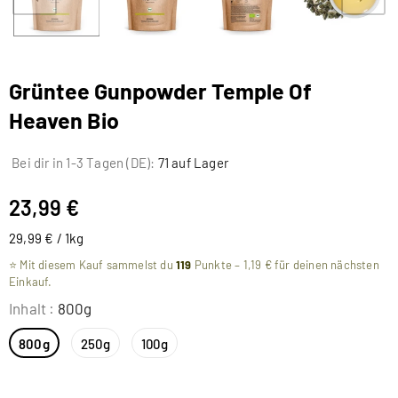
Grüntee Gunpowder Temple Of
Heaven Bio
Bei dir in 1-3 Tagen (DE):
71 auf Lager
23,99 €
29,99 € / 1kg
⭐ Mit diesem Kauf sammelst du
119
Punkte –
1,19 €
für deinen nächsten
Einkauf.
Inhalt
:
800g
800g
250g
100g