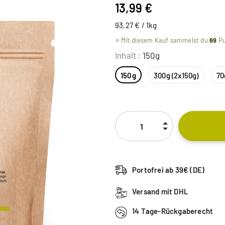
13,99 €
93,27 € / 1kg
⭐ Mit diesem Kauf sammelst du
69
Pu
Inhalt
:
150g
150g
300g (2x150g)
70
Portofrei ab 39€ (DE)
Versand mit DHL
14 Tage-Rückgaberecht