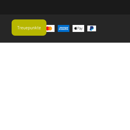
Treuepunkte
Aktuelle Suchtrends
Erbsenprotein
Hagebutte
Einjähriger Beifuß Geschnitten
Zeolith Pulver