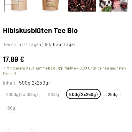
Hibiskusblüten Tee Bio
Bei dir in 1-3 Tagen (DE):
11 auf Lager
17,89 €
⭐ Mit diesem Kauf sammelst du
89
Punkte –
0,89 €
für deinen nächsten
Einkauf.
Inhalt
:
500g(2x250g)
2000g (2x1000g)
1000g
500g(2x250g)
250g
100g