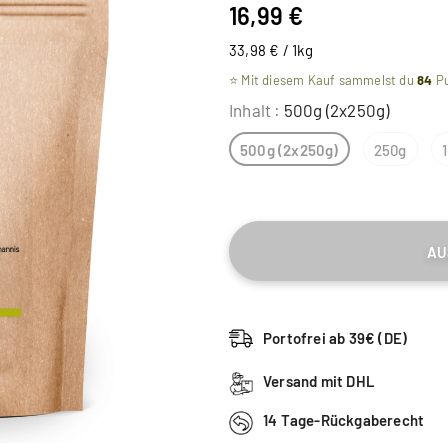
16,99 €
33,98 € / 1kg
⭐ Mit diesem Kauf sammelst du
84
Pu
Inhalt
:
500g (2x250g)
500g (2x250g)
250g
Portofrei ab 39€ (DE)
Versand mit DHL
14 Tage-Rückgaberecht