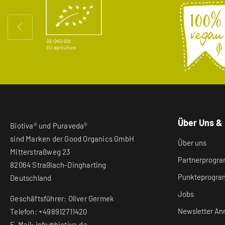
Über Uns &
Biotiva® und Puraveda®
sind Marken der Good Organics GmbH
Über uns
Mitterstraßweg 23
Partnerprogr
82064 Straßlach-Dingharting
Punkteprogr
Deutschland
Jobs
Geschäftsführer: Oliver Germek
Newsletter An
Telefon: +498912711420
E-Mail: info@biotiva.de