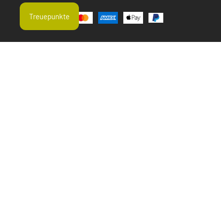
Treuepunkte
Aktuelle Suchtrends
Erbsenprotein
Hagebutte
Einjähriger Beifuß Geschnitten
Zeolith Pulver
Brahmi
Omega fettsäurenzusammensetzung