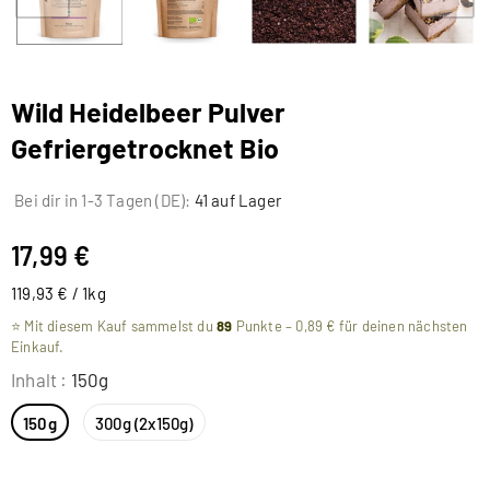
Wild Heidelbeer Pulver
Gefriergetrocknet Bio
Bei dir in 1-3 Tagen (DE):
41 auf Lager
17,99 €
119,93 € / 1kg
⭐ Mit diesem Kauf sammelst du
89
Punkte –
0,89 €
für deinen nächsten
Einkauf.
Inhalt
:
150g
150g
300g (2x150g)