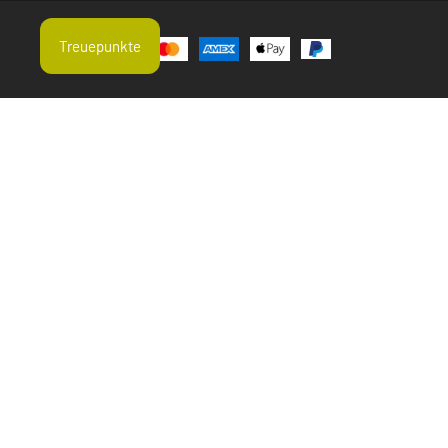
Treuepunkte
Aktuelle Suchtrends
Erbsenprotein
Hagebutte
Einjähriger Beifuß Geschnitten
Zeolith Pulver
Brahmi
Omega fettsäurenzusammensetzung