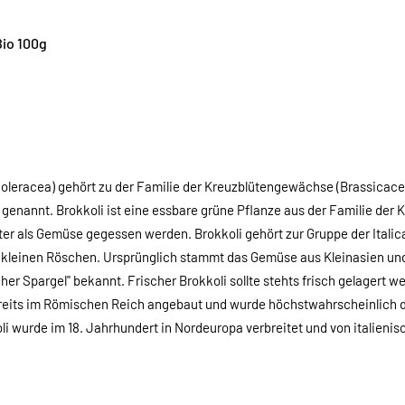
Bio 100g
a oleracea) gehört zu der Familie der Kreuzblütengewächse (Brassicace
enannt. Brokkoli ist eine essbare grüne Pflanze aus der Familie der 
er als Gemüse gegessen werden. Brokkoli gehört zur Gruppe der Italica
 kleinen Röschen. Ursprünglich stammt das Gemüse aus Kleinasien und 
scher Spargel" bekannt. Frischer Brokkoli sollte stehts frisch gelagert 
reits im Römischen Reich angebaut und wurde höchstwahrscheinlich du
oli wurde im 18. Jahrhundert in Nordeuropa verbreitet und von italien